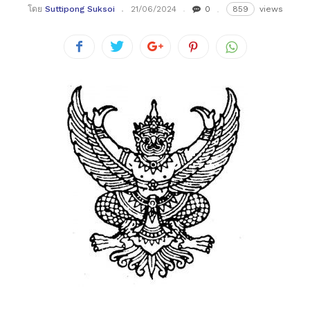
โดย
Suttipong Suksoi
21/06/2024
0
859
views