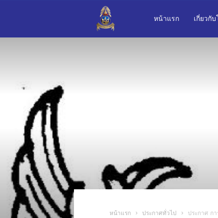
โรงเรียน
หน้าแรก
เกี่ยวกั
เบญจม
รา
ชรังสฤษฎิ์
๒
หน้าแรก
ประกาศทั่วไป
ประกาศ การร