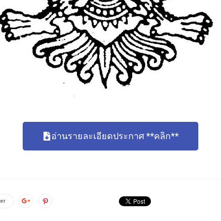
อ่านรายละเอียดประกาศ **คลิก**
er