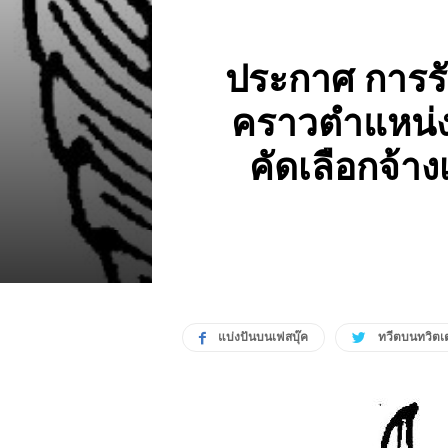
ประกาศ การรับ
คราวตําแหน่ง
คัดเลือกจ้า
แบ่งปันบนเฟสบุ๊ค
ทวีตบนทวิตเต