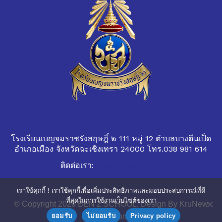
โรงเรียนเบญจมราชรังสฤษฎิ์ ๒ 111 หมู่ 12 ตำบลบางตีนเป็ด
อำเภอเมือง จังหวัดฉะเชิงเทรา 24000 โทร.038 981 614
ติดต่อเรา:
ben2@ben2.ac.th
เราใช้คุกกี้ ! เราใช้คุกกี้เพื่อเพิ่มประสิทธิภาพและมอบประสบการณ์ที่ดี
ที่สุดในการใช้งานเว็บไซต์ของเรา
© Copyright 2020 BEN 2 SCHOOL, Design By KruNew
ยอมรับ
ไม่ยอมรับ
Privacy policy
Suthiphong